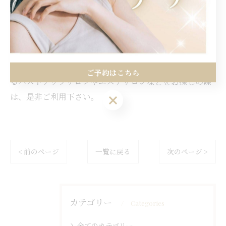
Rococo国立店は、小さい・垂れ・離れ胸・ハリなど一
人一人のバストのお悩みに合わせて根本から改善へと導
く本格的なバストケアをご提供しており、バストアップ
はもちろん根本である姿勢改善も同時に行っているバス
トアップサロンです。 東京都国立市でバストケアができ
ご予約はこちら
るバストアップサロンやエステサロンなどをお探しの際
は、是非ご利用下さい。
ご予約はこちら
< 前のページ
一覧に戻る
次のページ >
カテゴリー
Categories
全てのカテゴリー