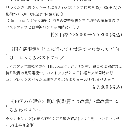
見つけた方は超ラッキー！ぷるふわバストケア通常￥35,000(税込)の
施術が￥5,800(税込)で体験可能◎
【Rococoオリジナル施術】独自の姿勢改善と特許取得の微弱電流で
バストアップと自律神経ケアが同時に叶う♪
特別価格￥35,000→￥5,800 (税込)
《国立店限定》どこに行っても満足できなかった方向
け！ふっくらバストアップ
サイズアップ重視の方へ【Rococoオリジナル施術】独自の姿勢改善と
特許取得の微弱電流で、バストアップと自律神経ケアが同時に◎
コンプレックスだったお胸をぷるぷるボリュームUPしませんか？
￥7,800 (税込)
《40代の方限定》贅肉撃退/肩こり改善/下垂改善でぷ
るふわバストへ
カウンセリング(必要な施術やご希望の確認)→張り戻しハンドマッサ
ージ(上半身全体)