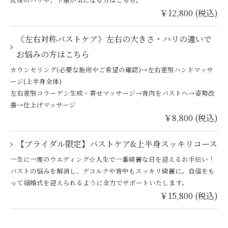
￥12,800 (税込)
《左右対称バストケア》左右の大きさ・ハリの違いで
お悩みの方はこちら
カウンセリング(必要な施術やご希望の確認)→左右差別ハンドマッサ
ージ(上半身全体)
左右差別コラーゲン生成・寄せマッサージ→背肉をバストへ→姿勢改
善→仕上げマッサージ
￥8,800 (税込)
【ブライダル限定】バストケア&上半身スッキリコース
一生に一度のウエディング☆人生で一番綺麗な日を迎えるお手伝い！
バストの悩みを解消し、デコルテや背中もスッキリ綺麗に。自信をも
って結婚式を迎えられるように全力でサポートいたします。
￥15,800 (税込)