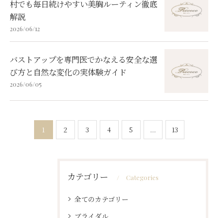
村でも毎日続けやすい美胸ルーティン徹底
解説
2026/06/12
バストアップを専門医でかなえる安全な選
び方と自然な変化の実体験ガイド
2026/06/05
1
2
3
4
5
...
13
ご予約はこちら
ご予約はこちら
カテゴリー
Categories
全てのカテゴリー
ブライダル