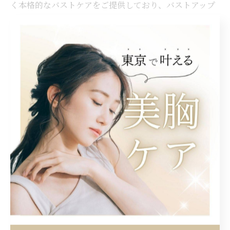
く本格的なバストケアをご提供しており、バストアップ
はもちろん根本である姿勢改善も同時に行っているバス
トアップサロンです。 東京都国立市でバストケアができ
るバストアップサロンやエステサロンなどをお探しの際
は、是非ご利用下さい。
東京の専門的なバストケア
バストケア
< 前のページ
一覧に戻る
次のページ >
関連タグ