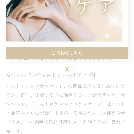
合があります。
また、情報の信頼性を判断するためには、発信者が医療
資格や専門的知識を持っているかどうか、複数の信頼で
きる情報源で確認されているかもポイントです。失敗例
として、根拠のないサプリや高額な商品の購入を勧めら
れ、効果が得られなかったという声も多く見受けられま
ご予約はこちら
す。実践前には必ず情報の真偽を確認しましょう。
ご予約はこちら
女性ホルモンを活用したバストアップ術
バストアップと女性ホルモンの関係は広く知られていま
すが、正しい知識で安全に活用することが大切です。女
性ホルモン（エストロゲンやプロゲステロン）はバスト
の発育やハリに影響しますが、安易なホルモン補充やサ
プリメントの過剰摂取は健康リスクを伴うため注意が必
要です。