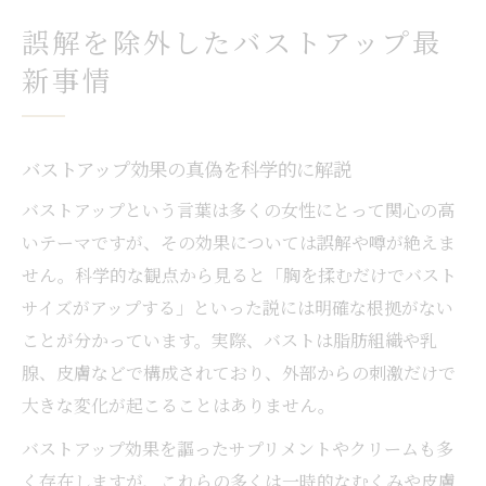
バストアップの噂に潜む真実を解明
誤解を除外したバストアップ最
バストアップ噂の科学的根拠を検証する
新事情
バストアップの都市伝説を除外する方法
胸を揉むとバストアップは本当に可能か
バストアップと見た目改善の関係性とは
バストアップ効果の真偽を科学的に解説
バストアップで注目される健康習慣とは
バストアップという言葉は多くの女性にとって関心の高
正しい知識で叶えるバストアップ術
いテーマですが、その効果については誤解や噂が絶えま
バストアップの正解を見極めるチェック法
せん。科学的な観点から見ると「胸を揉むだけでバスト
女性ホルモンを活用したバストアップ術
サイズがアップする」といった説には明確な根拠がない
バストアップ除外事項と安全な実践法
ことが分かっています。実際、バストは脂肪組織や乳
腺、皮膚などで構成されており、外部からの刺激だけで
バストアップで理想サイズを目指すコツ
大きな変化が起こることはありません。
バストアップ方法選択における注意点
バストアップ効果を謳ったサプリメントやクリームも多
誤情報を避けて理想のバストへ近づくには
く存在しますが、これらの多くは一時的なむくみや皮膚
バストアップ誤情報を簡単に見抜くコツ