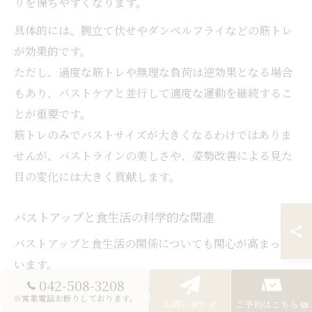
リを保ちやすくなります。
具体的には、腕立て伏せやダンベルフライなどの筋トレ
が効果的です。
ただし、過度な筋トレや無理な負荷は逆効果となる場合
もあり、バストケアと並行して適度な運動を継続するこ
とが重要です。
筋トレのみでバストサイズが大きくなるわけではありま
せんが、バストラインの美しさや、姿勢改善による見た
目の変化には大きく貢献します。
バストアップと食生活の科学的な関連
バストアップと食生活の関係についても関心が高まって
います。
042-508-3208
バストの成長やハリを保つためには、タンパク質やビタ
※営業電話お断りしております。
ミン、ミネラルなどの栄養素が不可欠です。
お問い合わせ
ご予約はこちら