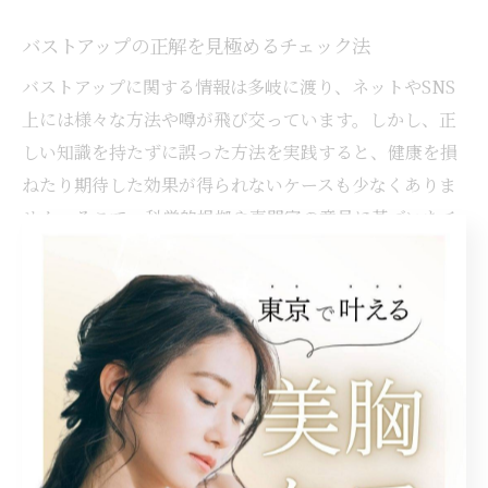
バストアップの正解を見極めるチェック法
バストアップに関する情報は多岐に渡り、ネットやSNS
上には様々な方法や噂が飛び交っています。しかし、正
しい知識を持たずに誤った方法を実践すると、健康を損
ねたり期待した効果が得られないケースも少なくありま
せん。そこで、科学的根拠や専門家の意見に基づいたチ
ェック法が重要となります。
まず、バストアップ方法を見極める際は「医学的な根拠
があるか」「長期的な健康リスクはないか」「実際の効
果が学術的に認められているか」をチェックすることが
大切です。例えば、単に“胸を揉むだけでバストが大きく
なる”という話は根拠が薄い一方、姿勢改善や適切な栄養
摂取などは間接的にバストのハリや形の維持に役立つ場