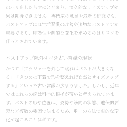
のハリをもたらすにとどまり、恒久的なサイズアップ効
バストアップ実践前に確認すべき知識
果は期待できません。専門家の意見や最新の研究でも、
バストアップ除外リストで情報を精選
バストアップには生活習慣の改善や適切なバストケアが
正しいバストアップ方法の見分け方
重要であり、即効性や劇的な変化を求めるのはリスクを
バストアップで避けるべきNG習慣集
伴うとされています。
科学的根拠から見直すバストアップ方法
バストアップ除外すべき古い常識の現状
バストアップに有効な科学的アプローチ
バストアップ除外基準と実践ポイント
かつて「ブラジャーを外して寝ればバストが大きくな
る」「きつめの下着で形を整えれば自然とサイズアップ
バストアップで注目の最新研究を紹介
する」といった古い常識が広まりました。しかし、近年
筋トレとバストアップの関係を解説
ではこれらの説は科学的根拠が薄いと考えられていま
バストアップと食生活の科学的な関連
す。バストの形や位置は、姿勢や筋肉の状態、遺伝的要
根拠の薄いバストアップ常識を検証する
素など複数の要因で決まるため、単一の方法で劇的な変
バストアップのよくある誤解を徹底調査
化が起こることは稀です。
バストアップ除外すべき噂の見抜き方