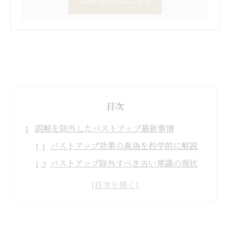
お問い合わせはこちら
目次
誤解を除外したバストアップ最新事情
バストアップ効果の真偽を科学的に解説
バストアップ除外すべき古い常識の現状
バストアップに関する美容と健康の新知識
女性ホルモンとバストアップの密接な関係
バストアップ誤解を除外する情報整理法