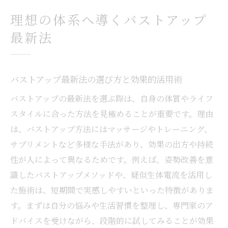
法
理想の体系へ導くバストアップ
バストアップ方法20代におすすめのアプロ
最新法
ーチ
美しいバストラインを作る実践的ケア術
バストアップ最新法の選び方と効果的活用術
バストアップケア術で美しいバストライン
を実現
バストアップの最新法を選ぶ際は、自身の体質やライフ
スタイルに合った方法を見極めることが重要です。理由
バストアップ効果を引き出すケア方法のポ
は、バストアップ方法にはマッサージやトレーニング、
イント
サプリメントなど多様な手法があり、効果の出方や持続
美しいラインを作るバストアップマッサー
性が人によって異なるためです。例えば、姿勢改善を意
ジのコツ
識したバストアップメソッドや、疑似生体電流を活用し
バストアップに役立つセルフケア実践法ま
た施術は、短期間で実感しやすいといった特徴がありま
とめ
す。まずは自分の悩みや生活習慣を整理し、専門家のア
バストアップで左右差や形を整える実践ア
ドバイスを受けながら、段階的に試してみることが効果
ドバイス