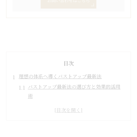
お問い合わせはこちら
目次
理想の体系へ導くバストアップ最新法
バストアップ最新法の選び方と効果的活用
術
バストアップ効果ありの方法の実体験解説
バストアップで理想の体系を目指す基本ス
テップ
バストアップランキングから見る人気の手