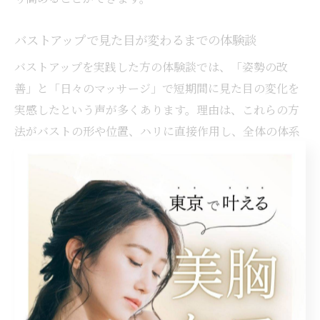
バストアップで見た目が変わるまでの体験談
バストアップを実践した方の体験談では、「姿勢の改
善」と「日々のマッサージ」で短期間に見た目の変化を
実感したという声が多くあります。理由は、これらの方
法がバストの形や位置、ハリに直接作用し、全体の体系
バランスを整えるからです。例えば、毎日のストレッチ
とマッサージを2週間続けた結果、服のシルエットが変わ
ったと感じるケースも。こうした実例からも、正しい方
法を継続することでバストアップによる見た目の変化が
期待できるといえます。
バストアップなら姿勢改善が大