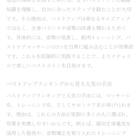
バストアップと姿勢の関係性を専門的に解
知識を理解し、自分に合ったステップを踏むことが大切
説
です。その理由は、バストアップは単なるサイズアップ
バストアップを助ける正しい姿勢習慣の作
ではなく、全身バランスや姿勢の改善も関わるためで
り方
す。具体的には、姿勢の見直し、筋肉トレーニング、バ
バストアップ実現のための姿勢改善セルフ
ストケアマッサージの3つを日常に組み込むことが効果的
ケア
です。これらを段階的に実践することで、よりナチュラ
バストアップ効果を左右する姿勢の見直し
ルで美しいバストラインを目指せます。
術
自宅で手軽に始めるバストアップマッサージ
バストアップランキングから見る人気の手法
バストアップマッサージの基本と自宅術
バストアップランキングで人気の手法には、マッサージ
短期間で効果を実感するマッサージテクニ
系、トレーニング系、そしてサロンケア系が挙げられま
ック
す。理由は、これらの方法が実際に多くの人に選ばれ、
バストアップマッサージで左右差を整える
効果を実感しやすいからです。例えば、疑似生体電流を
方法
活用した施術や、姿勢矯正を取り入れたトレーニング