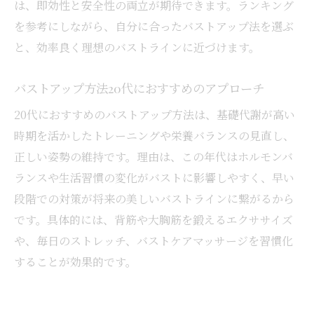
は、即効性と安全性の両立が期待できます。ランキング
バストアップにおすすめのセルフマッサー
を参考にしながら、自分に合ったバストアップ法を選ぶ
ジ解説
と、効率良く理想のバストラインに近づけます。
バストアップマッサージ効果を高めるコツ
紹介
バストアップ方法20代におすすめのアプローチ
筋トレとバストアップの意外な関係性とは
20代におすすめのバストアップ方法は、基礎代謝が高い
バストアップと筋トレの関係を正しく理解
時期を活かしたトレーニングや栄養バランスの見直し、
しよう
正しい姿勢の維持です。理由は、この年代はホルモンバ
バストアップ筋トレのポイントと実践例ま
ランスや生活習慣の変化がバストに影響しやすく、早い
とめ
段階での対策が将来の美しいバストラインに繋がるから
筋トレによるバストアップ効果の体験談解
です。具体的には、背筋や大胸筋を鍛えるエクササイズ
説
や、毎日のストレッチ、バストケアマッサージを習慣化
バストアップに役立つ自宅筋トレの始め方
することが効果的です。
バストアップ筋トレで形やハリを改善する
コツ