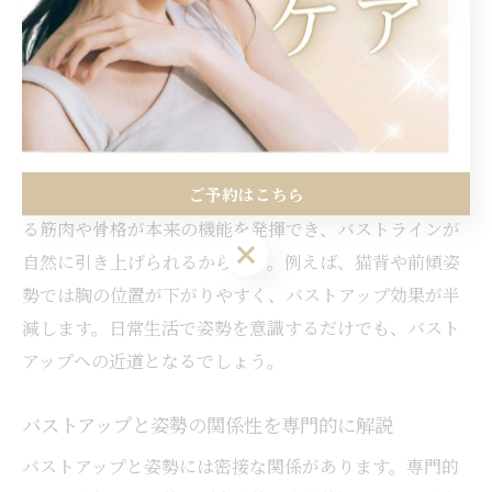
きな鍵に
バストアップには姿勢改善が効果的な理由
バストアップを目指す際、姿勢改善は非常に効果的な方
ご予約はこちら
法です。理由は、正しい姿勢を保つことでバストを支え
る筋肉や骨格が本来の機能を発揮でき、バストラインが
ご予約はこちら
自然に引き上げられるからです。例えば、猫背や前傾姿
勢では胸の位置が下がりやすく、バストアップ効果が半
減します。日常生活で姿勢を意識するだけでも、バスト
アップへの近道となるでしょう。
バストアップと姿勢の関係性を専門的に解説
バストアップと姿勢には密接な関係があります。専門的