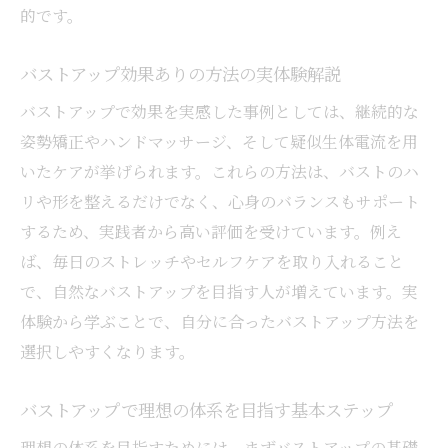
的です。
短期間で効果を感じるバストアップの秘訣
短期間で実感できるバストアップの即効性
バストアップ効果ありの方法の実体験解説
ポイント
バストアップで効果を実感した事例としては、継続的な
バストアップの効果を短期間で得るための
姿勢矯正やハンドマッサージ、そして疑似生体電流を用
習慣
いたケアが挙げられます。これらの方法は、バストのハ
バストアップ短期間で胸を大きくするコツ
リや形を整えるだけでなく、心身のバランスもサポート
公開
するため、実践者から高い評価を受けています。例え
バストアップ即効性を高めるマッサージと
ば、毎日のストレッチやセルフケアを取り入れること
食生活
で、自然なバストアップを目指す人が増えています。実
体験から学ぶことで、自分に合ったバストアップ方法を
バストアップで見た目が変わるまでの体験
選択しやすくなります。
談
バストアップなら姿勢改善が大きな鍵に
バストアップで理想の体系を目指す基本ステップ
バストアップには姿勢改善が効果的な理由
理想の体系を目指すためには、まずバストアップの基礎