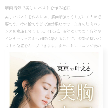
筋肉増強で美しいバストを作る秘訣
美しいバストを作るには、筋肉増強のやり方に工夫が必
要です。特に鍛えすぎは逆効果なので、全身の筋肉バラ
ンスを意識しましょう。例えば、胸筋だけでなく背筋や
インナーマッスルも同時に鍛えることで、姿勢が整いバ
ストの位置をキープできます。また、トレーニング後の
ストレッチやマッサージを取り入れることで、筋肉の緊
張をほぐし、バストアップ効果を高めることができま
す。
バストアップのための適度な筋トレとは
バストアップに最適な筋トレは、負荷や回数を抑えた無
理のない運動です。理由は、過剰な筋トレがバストの位
置を下げてしまうリスクがあるからです。具体的には、