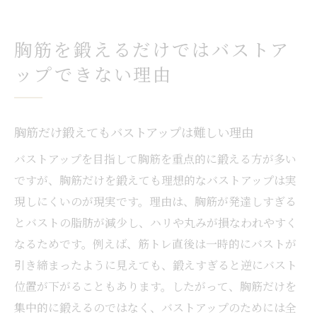
介
筋肉増強後のバストライン維持ポイント
胸筋を鍛えるだけではバストア
美バストを維持するためのセルフケア習慣
ップできない理由
バストアップと筋肉ケアの両立テクニック
自宅で実践できる美バストケアの新常識
胸筋だけ鍛えてもバストアップは難しい理由
バストアップを目指して胸筋を重点的に鍛える方が多い
ですが、胸筋だけを鍛えても理想的なバストアップは実
現しにくいのが現実です。理由は、胸筋が発達しすぎる
とバストの脂肪が減少し、ハリや丸みが損なわれやすく
なるためです。例えば、筋トレ直後は一時的にバストが
引き締まったように見えても、鍛えすぎると逆にバスト
位置が下がることもあります。したがって、胸筋だけを
集中的に鍛えるのではなく、バストアップのためには全