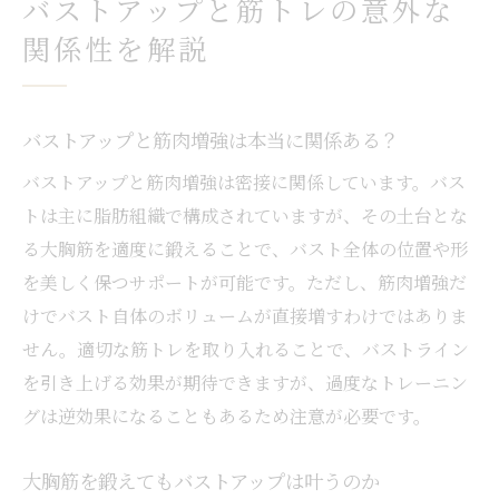
バストアップと筋トレの意外な
バストアップを目指す筋トレの基礎知識
関係性を解説
胸筋を鍛えるだけではバストアップできない理
由
胸筋だけ鍛えてもバストアップは難しい理
バストアップと筋肉増強は本当に関係ある？
由
バストアップと筋肉増強は密接に関係しています。バス
バストアップに必要な他の筋肉や要素とは
トは主に脂肪組織で構成されていますが、その土台とな
鍛えすぎでバスト位置が下がる仕組みを解
る大胸筋を適度に鍛えることで、バスト全体の位置や形
説
を美しく保つサポートが可能です。ただし、筋肉増強だ
バストアップは全身のバランスが重要です
けでバスト自体のボリュームが直接増すわけではありま
胸筋とバストアップの正しい関係を知ろう
せん。適切な筋トレを取り入れることで、バストライン
筋トレとバストアップの間違ったイメージ
を引き上げる効果が期待できますが、過度なトレーニン
筋肉増強で理想のバストラインを保つコツ
グは逆効果になることもあるため注意が必要です。
バストアップと筋肉増強のバランス術
大胸筋を鍛えてもバストアップは叶うのか
鍛えすぎずバストラインを維持する方法