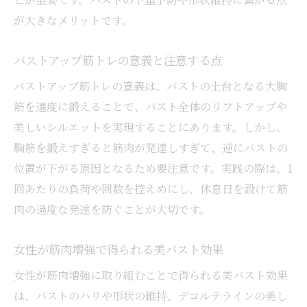
バストアップ筋トレの正しいフォーム解説
が大きなメリットです。
女性向けバストアップ筋トレのおすすめ法
筋肉増強しすぎないバストアップ習慣
バストアップ筋トレの意義と注意する点
バストアップ体操で理想のバストラインへ
バストアップ筋トレの意義は、バストの土台となる大胸
ビフォーアフターで見直す自宅筋トレの効
筋を適度に鍛えることで、バスト全体のリフトアップや
果
美しいシルエットを実現することにあります。しかし、
胸筋を鍛えすぎると筋肉が発達しすぎて、逆にバストの
ビフォーアフターで見る筋トレの効果と注意点
位置が下がる原因となるため要注意です。実践の際は、1
バストアップ筋トレのビフォーアフター紹介
回あたりの負荷や回数を控えめにし、休息日を設けて筋
筋肉増強でバストラインがどう変化するか
肉の過度な発達を防ぐことが大切です。
バストアップに成功した事例とその注意点
バストアップ筋トレの継続で得られる効果
女性が筋肉増強で得られる美バスト効果
鍛えすぎが原因のバストダウン事例に注意
女性が筋肉増強に取り組むことで得られる美バスト効果
女性の筋トレ効果がバストアップに与える
は、バストのハリや形状の維持、デコルテラインの美し