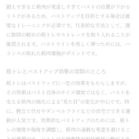
鍛えすぎると筋肉が発達しすぎてバストの位置が下がる
理想のバストアップを叶える筋トレ選び
リスクがあるため、バストアップを目的とする場合は適
筋肉増強で美しいバストを作る秘訣
度なトレーニングが必須です。代表的な方法として、週
バストアップのための適度な筋トレとは
に数回の軽めの筋トレやストレッチを取り入れることが
筋肉増強とバストアップの成功例から学ぶ
推奨されます。バストラインを美しく保つためには、バ
鍛えすぎ注意！バスト位置が下がる原因とは
ランスの取れた筋肉増強がポイントです。
胸筋の鍛えすぎでバストアップ逆効果に
バスト位置が下がるメカニズムと予防策
筋トレとバストアップ効果の実際のところ
バストアップ筋トレの適切な負荷とは何か
筋トレはバストアップに一定の効果をもたらしますが、
筋肉増強でバストダウンを防ぐポイント
その効果はバスト自体のサイズ増加ではなく、バストを
支える筋肉の強化による“見た目”の変化が中心です。特
バストアップ目的で避けたい筋トレ習慣
に、腕立て伏せやダンベルフライなどの自宅でできる運
大胸筋の鍛えすぎがもたらす見た目の変化
動が人気です。効果的なバストアップのためには、筋ト
自宅でできるバストアップ筋トレの正しい方法
レの頻度や強度を調整し、筋肉の過剰な発達を避けるこ
自宅で手軽にできるバストアップ筋トレ術
とが重要です。バストの下垂予防や形状維持に繋がる点