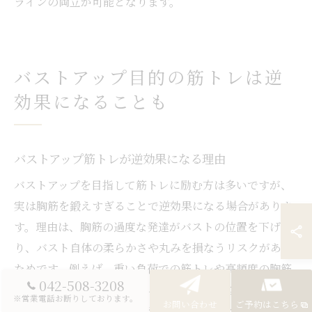
ラインの両立が可能となります。
バストアップ目的の筋トレは逆
効果になることも
バストアップ筋トレが逆効果になる理由
バストアップを目指して筋トレに励む方は多いですが、
実は胸筋を鍛えすぎることで逆効果になる場合がありま
す。理由は、胸筋の過度な発達がバストの位置を下げた
り、バスト自体の柔らかさや丸みを損なうリスクがある
ためです。例えば、重い負荷での筋トレや高頻度の胸筋
042-508-3208
トレーニングを続けると、バストの土台となる筋肉が大
※営業電話お断りしております。
お問い合わせ
ご予約はこちら
きくなりすぎてしまい、理想的なバストラインが崩れる