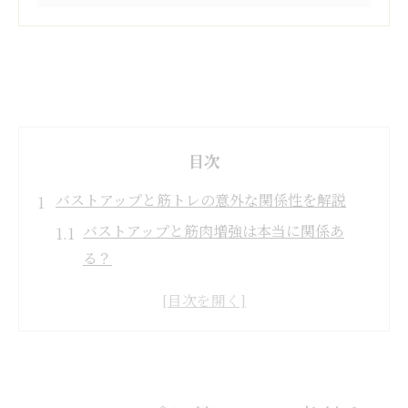
目次
バストアップと筋トレの意外な関係性を解説
バストアップと筋肉増強は本当に関係あ
る？
大胸筋を鍛えてもバストアップは叶うのか
筋トレとバストアップ効果の実際のところ
バストアップ筋トレの意義と注意する点
女性が筋肉増強で得られる美バスト効果