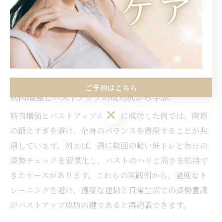
10回前後の腕立て伏せや軽いダンベルエクササイズを週
数回実施し、筋肉の疲労を感じたらしっかり休息を取り
ます。こうした適度なトレーニングを継続することで、
バストの形を保ちながら健康的な筋肉増強が目指せま
す。
ご予約はこちら
筋肉増強とバストアップの成功例から学ぶ
ご予約はこちら
筋肉増強とバストアップの両立に成功した例では、胸筋
の鍛えすぎを避け、全身のバランスを重視することが共
通しています。例えば、週に数回の軽い筋トレと毎日の
姿勢チェックを習慣化し、バストのハリと高さを維持で
きたケースがあります。これらの実践例から、過度なト
レーニングを避け、適度な運動と日常生活での姿勢意識
がバストアップ成功の鍵であると再認識できます。