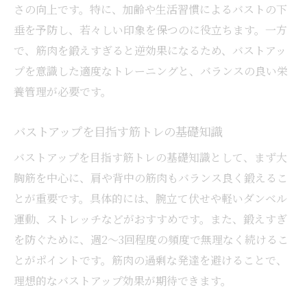
影響
さの向上です。特に、加齢や生活習慣によるバストの下
バストアップ目的の筋トレは逆効果になること
垂を予防し、若々しい印象を保つのに役立ちます。一方
も
で、筋肉を鍛えすぎると逆効果になるため、バストアッ
バストアップ筋トレが逆効果になる理由
プを意識した適度なトレーニングと、バランスの良い栄
養管理が必要です。
筋肉増強でバストダウンを招く注意点
バストアップを目指す女性が避けたい筋ト
バストアップを目指す筋トレの基礎知識
レ
バストアップを目指す筋トレの基礎知識として、まず大
鍛えすぎによるバストアップ失敗例を解説
胸筋を中心に、肩や背中の筋肉もバランス良く鍛えるこ
バストアップ筋トレが意味ない場合の対策
とが重要です。具体的には、腕立て伏せや軽いダンベル
理想のバストライン維持のための筋トレ見
運動、ストレッチなどがおすすめです。また、鍛えすぎ
直し
を防ぐために、週2～3回程度の頻度で無理なく続けるこ
健康的な美バストを守る筋肉ケアの秘訣
とがポイントです。筋肉の過剰な発達を避けることで、
バストアップと健康美のための筋肉ケア術
理想的なバストアップ効果が期待できます。
バストアップを叶えるためのケア方法を紹