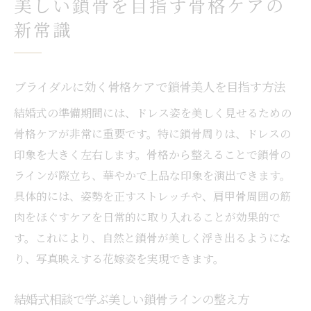
美しい鎖骨を目指す骨格ケアの
比較から見えるブライダルサポートの最適
解
新常識
結婚式準備のNG行動と失敗しないコツ
ブライダル準備で避けたいNG行動と理由を
ブライダルに効く骨格ケアで鎖骨美人を目指す方法
解説
結婚式の準備期間には、ドレス姿を美しく見せるための
結婚式相談で知るべき失敗例と対策ポイン
骨格ケアが非常に重要です。特に鎖骨周りは、ドレスの
ト
印象を大きく左右します。骨格から整えることで鎖骨の
後悔しないブライダル準備のコツを押さえ
ラインが際立ち、華やかで上品な印象を演出できます。
る
具体的には、姿勢を正すストレッチや、肩甲骨周囲の筋
相談カウンター利用時の注意点とNG行動と
肉をほぐすケアを日常的に取り入れることが効果的で
は
す。これにより、自然と鎖骨が美しく浮き出るようにな
ブライダル相談でよくある失敗談と回避法
り、写真映えする花嫁姿を実現できます。
ドレス姿を損なうNG行動を防ぐ相談活用術
ドレス姿を魅せるための相談活用術を解説
結婚式相談で学ぶ美しい鎖骨ラインの整え方