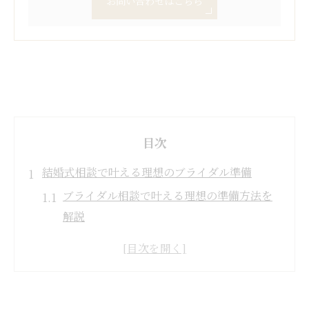
お問い合わせはこちら
目次
結婚式相談で叶える理想のブライダル準備
ブライダル相談で叶える理想の準備方法を
解説
結婚式相談がブライダルの不安を解消する
理由
相談カウンター選びで後悔しないブライダ
ル準備術