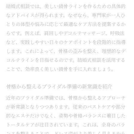
ブライダル相談で叶える美しいドレス姿の
結婚式相談では、美しい鎖骨ラインを作るための具体的
秘訣
なアドバイスが得られます。なぜなら、専門家が一人ひ
結婚式相談で理想のドレスラインを実現す
とりの体型や悩みに応じて最適なケア方法を提案するか
る方法
らです。例えば、肩回しやデコルテマッサージ、呼吸法
など、実践しやすい日々のケアポイントを段階的に指導
バストケア・骨格ケアを活かしたドレス映
します。これによって、骨格の歪みを整え、理想的なデ
え術
コルテラインを目指せるのです。結婚式相談を活用する
相談カウンターを上手に活用した美姿勢づ
ことで、効率良く美しい鎖骨を手に入れましょう。
くり
ブライダル準備で後悔しない相談活用ポイ
骨格から整えるブライダル準備の新常識を紹介
ント
近年のブライダル準備では、骨格から整えるアプローチ
結婚式相談で理想の花嫁姿を叶えるステッ
が新常識となりつつあります。従来のバストケアや部分
プ
的なエステだけでなく、姿勢や骨格バランスに着目した
トータルケアが注目されています。これは、全身のバラ
ンスを整えることで、ドレス姿がより美しく見えるから