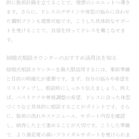
結婚式相談カウンターのメリットとデメリッ
的に施術計画を立てることで、理想のシルエットへ導き
ト整理
ます。さらに、ドレスのデザインや体型の悩みに合わせ
理想のブライダル準備へ導く相談カウンタ
た個別プランも提案可能です。こうした具体的なサポー
ーの見極め方
トを受けることで、自信を持ってドレスを着こなせま
す。
バストケアも含めたトータル美ボディ対策
ブライダル相談で叶えるバストケアと美ボ
結婚式相談カウンターのおすすめ活用法を知る
ディ対策
結婚式相談カウンターを最大限活用するには、事前準備
骨格から整えるトータル美ボディづくりの
と目的の明確化が重要です。まず、自分の悩みや希望を
コツ
リストアップし、相談時にしっかり伝えましょう。例え
結婚式相談でバストラインも鎖骨も美しく
ば、バストケアや骨格調整の希望、ドレスに合った体型
整える方法
づくりなど具体的に相談することがポイントです。さら
ブライダル準備に最適なバストケアのポイ
に、施術の流れやスケジュール、サポート内容を確認
ント紹介
し、納得した上で進めることが大切です。こうした準備
美しいドレス姿に欠かせないトータルケア
で、より満足度の高いブライダルサポートを受けられま