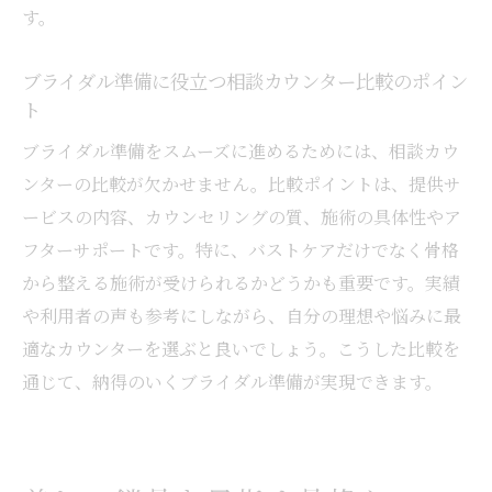
の重要性
す。
結婚式相談で始める美ボディ対策のステッ
プ
ブライダル準備に役立つ相談カウンター比較のポイン
ト
相談カウンター比較で見えるメリットと注意点
ブライダル相談カウンターを比較する際の
ブライダル準備をスムーズに進めるためには、相談カウ
注目点
ンターの比較が欠かせません。比較ポイントは、提供サ
ービスの内容、カウンセリングの質、施術の具体性やア
比較でわかるブライダル相談カウンターの
フターサポートです。特に、バストケアだけでなく骨格
違い
から整える施術が受けられるかどうかも重要です。実績
相談カウンターごとのメリット・デメリット
や利用者の声も参考にしながら、自分の理想や悩みに最
徹底解説
適なカウンターを選ぶと良いでしょう。こうした比較を
ブライダル準備で後悔しない比較のコツを
通じて、納得のいくブライダル準備が実現できます。
伝授
結婚式相談カウンター選びで失敗しないポ
イント