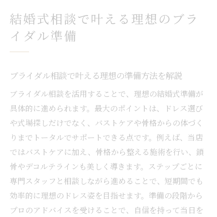
ドレス姿を引き立てるブライダル相談の活
結婚式相談で叶える理想のブラ
用ポイント
イダル準備
結婚式相談カウンターのおすすめ活用法を
知る
ブライダル相談で叶える理想の準備方法を解説
ブライダル準備に役立つ相談カウンター比
較のポイント
ブライダル相談を活用することで、理想の結婚式準備が
美しい鎖骨を目指す骨格ケアの新常識
具体的に進められます。最大のポイントは、ドレス選び
や式場探しだけでなく、バストケアや骨格からの体づく
ブライダルに効く骨格ケアで鎖骨美人を目
りまでトータルでサポートできる点です。例えば、当店
指す方法
ではバストケアに加え、骨格から整える施術を行い、鎖
結婚式相談で学ぶ美しい鎖骨ラインの整え
骨やデコルテラインも美しく導きます。ステップごとに
方
専門スタッフと相談しながら進めることで、短期間でも
骨格から整えるブライダル準備の新常識を
効率的に理想のドレス姿を目指せます。準備の段階から
紹介
プロのアドバイスを受けることで、自信を持って当日を
バストケアも含めた骨格ケアのポイントを