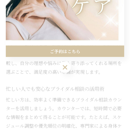
ブライダル相談カウンター選びでは、実績や専門性、サ
ポート内容をチェックすることが重要です。特に、美し
いドレス姿を目指すなら、バストケアや骨格調整など身
体づくりのメニューが充実しているかもポイントです。
さらに、カウンセラーが親身にヒアリングし、個別対応
ご予約はこちら
してくれるかどうかも大切です。複数のカウンターを比
較し、自分の理想や悩みに最も寄り添ってくれる場所を
ご予約はこちら
選ぶことで、満足度の高い準備が実現します。
忙しい人でも安心なブライダル相談の活用術
忙しい方は、効率よく準備できるブライダル相談カウン
ターを活用しましょう。カウンターでは、短時間で必要
な情報をまとめて得ることが可能です。たとえば、スケ
ジュール調整や優先順位の明確化、専門家による身体ケ