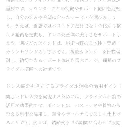
重要です。カウンターごとの特徴やサポート範囲を比較
忙しい人でも安心なブライダル相談の活用
し、自分の悩みや希望に合ったサービスを選びましょ
術
う。例えば、当店ではバストケアだけでなく骨格から整
結婚式相談で理想のドレス姿を目指す準備
える施術を提供し、ドレス姿全体の美しさをサポートし
法
ます。選び方のポイントは、施術内容の具体性・実績・
相談カウンター選びで後悔しないポイント
カウンセリングの丁寧さです。複数カウンターを比較検
ブライダル相談カウンター選びで重視すべ
討し、納得できるサポート体制を選ぶことが、理想のブ
き基準
ライダル準備への近道です。
後悔しないための相談カウンター比較ポイ
ント
ドレス姿を引き立てるブライダル相談の活用ポイント
口コミやランキングを活用したブライダル
美しいドレス姿を実現するためには、ブライダル相談の
相談術
活用が効果的です。ポイントは、バストケアや骨格から
相談カウンター選びで失敗しないための注
整える施術を活用し、鎖骨やデコルテまで美しく仕上げ
意点
ることです。例えば、結婚式までの期間に合わせて段階