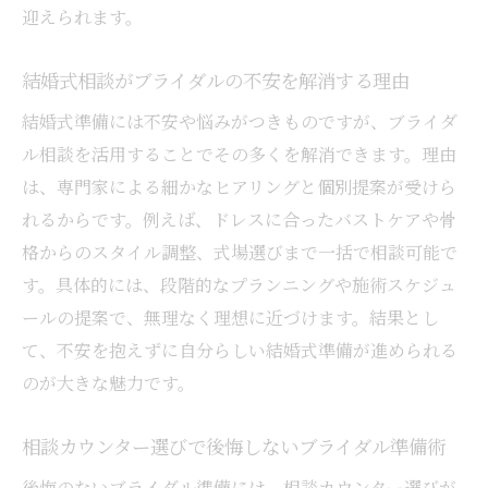
迎えられます。
解説
美しいドレス姿は鎖骨ケアから始めるのが
結婚式相談がブライダルの不安を解消する理由
コツ
結婚式準備には不安や悩みがつきものですが、ブライダ
ブライダル相談で骨格改善のサポートを受
ル相談を活用することでその多くを解消できます。理由
ける方法
は、専門家による細かなヒアリングと個別提案が受けら
ブライダル準備なら結婚式相談の活用が鍵
れるからです。例えば、ドレスに合ったバストケアや骨
ブライダル準備の悩みは相談カウンターで
格からのスタイル調整、式場選びまで一括で相談可能で
解決しよう
す。具体的には、段階的なプランニングや施術スケジュ
結婚式相談カウンターの上手な利用方法を
ールの提案で、無理なく理想に近づけます。結果とし
解説
て、不安を抱えずに自分らしい結婚式準備が進められる
のが大きな魅力です。
相談カウンターで得られるブライダル準備
のメリット
相談カウンター選びで後悔しないブライダル準備術
ブライダルに最適な相談カウンターの選び
方とは
後悔のないブライダル準備には、相談カウンター選びが